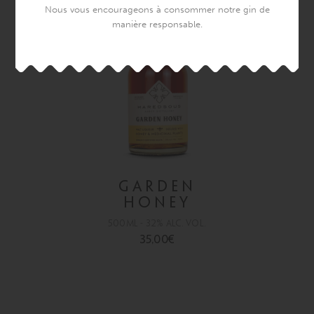
Nous vous encourageons à consommer notre gin de
manière responsable.
GARDEN
HONEY
500ml - 32% alc. vol.
35,00
€