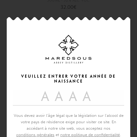
500ml - 32% alc. vol.
32,00
€
Veuillez Entrer Votre Année De
Naissance
FLEUR
D’ELIXIR
Vous devez avoir l’âge légal que la législation sur l’alcool de
500ml - 14% alc. vol.
votre pays de résidence exige pour visiter ce site. En
25,00
€
accédant à notre site web, vous acceptez nos
conditions générales
et
notre politique de confidentialité
.