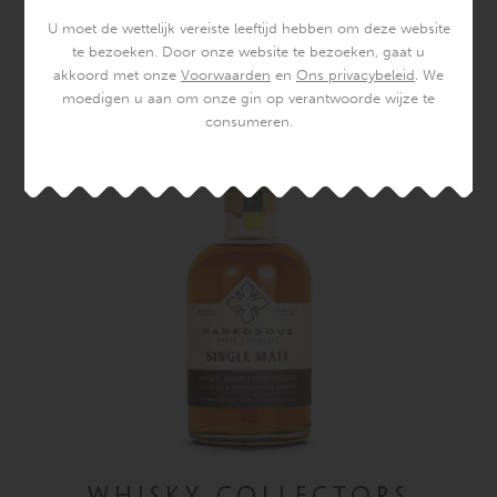
U moet de wettelijk vereiste leeftijd hebben om deze website
te bezoeken. Door onze website te bezoeken, gaat u
akkoord met onze
Voorwaarden
en
Ons privacybeleid
. We
moedigen u aan om onze gin op verantwoorde wijze te
consumeren.
BOTANICAL LIQUEURS