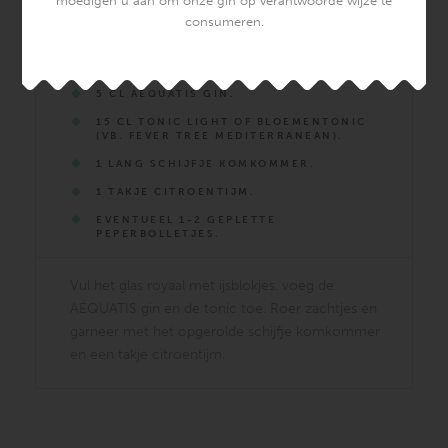
moedigen u aan om onze gin op verantwoorde wijze te
consumeren.
AÉQUATIS GIN TONIC
5 CL AÉQUATIS GIN.
15 CL TONIC LIGHT OF BLOEMENTONIC
(VB. FEVER TREE MEDITERRANEAN).
1 LANG SCHIJFJE KOMKOMMER.
1 TAKJE CITROENTIJM.
EVENTUEEL 1-2 GEPLETTE
PEPERBOLLETJES.
Vul het glas royaal met ijsblokjes, voeg de
AÉQUATIS gin en de tonic toe. Roer zachtjes en
garneer met het opgerolde schijfje komkommer
en een takje citroentijm.