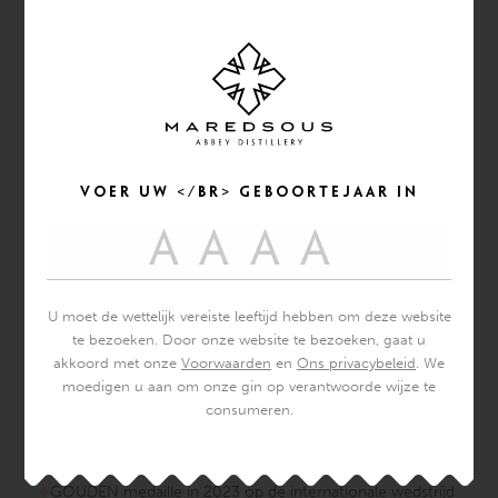
Voer uw </br> geboortejaar in
PREMIUM ORGANIC WHISKY GEMAAKT VAN EEN ENKEL
DISTILLAAT VAN GECERTIFICEERDE ORGANIC MOUTSOORTEN
MET RIJPING IN DUBBEL EIKEN VATEN (4 JAAR) - 47% ALC. VOL.
Gecertificeerde biologische mout
U moet de wettelijk vereiste leeftijd hebben om deze website
te bezoeken. Door onze website te bezoeken, gaat u
akkoord met onze
Voorwaarden
en
Ons privacybeleid
. We
BENODIGD
moedigen u aan om onze gin op verantwoorde wijze te
Rijping in Amerikaans eiken BOURBON-vat - 3 jaar
consumeren.
Rijping in eiken Limousin-vaten die witte CHARDONNAY-
wijn hebben bevat - 1 jaar
GOUDEN medaille in 2023 op de internationale wedstrijd