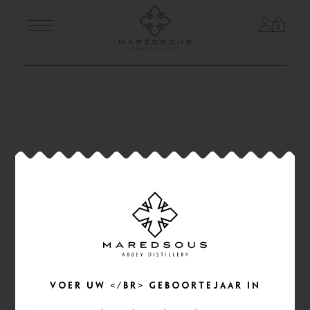
0
Skip
GLASSES
to
content
Voer uw </br> geboortejaar in