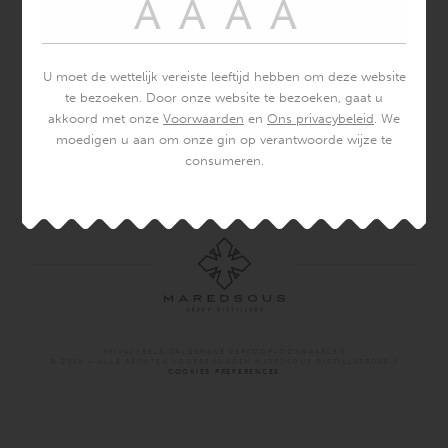
HARMONY
GLASS
U moet de wettelijk vereiste leeftijd hebben om deze website
te bezoeken. Door onze website te bezoeken, gaat u
50 cl
akkoord met onze
Voorwaarden
en
Ons privacybeleid
. We
6,00
€
moedigen u aan om onze gin op verantwoorde wijze te
consumeren.
PRIVACYBELEID
ALGEMENE VERKOOPVOORWAARDEN
© 2024 – ALLE RECHTEN VOORBEHOUDEN MAREDSOUS DISTILLEERDERIJ
COOKIES PREFERENCES